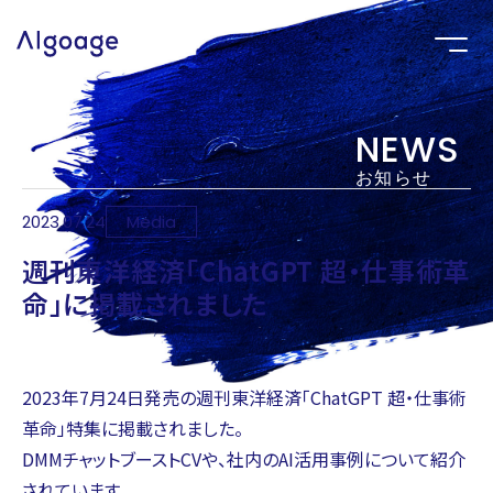
NEWS
お知らせ
2023.07.24
Media
週刊東洋経済「ChatGPT 超・仕事術革
命」に掲載されました
2023年7月24日発売の週刊東洋経済「ChatGPT 超・仕事術
革命」特集に掲載されました。
DMMチャットブーストCVや、社内のAI活用事例について紹介
されています。