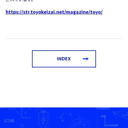
https://str.toyokeizai.net/magazine/toyo/
INDEX