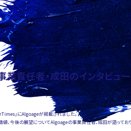
esに事業責任者・成田のインタビ
rTimes」にAlgoageが掲載されました。
値、今後の展望についてAlgoageの事業責任者、成田が語っており