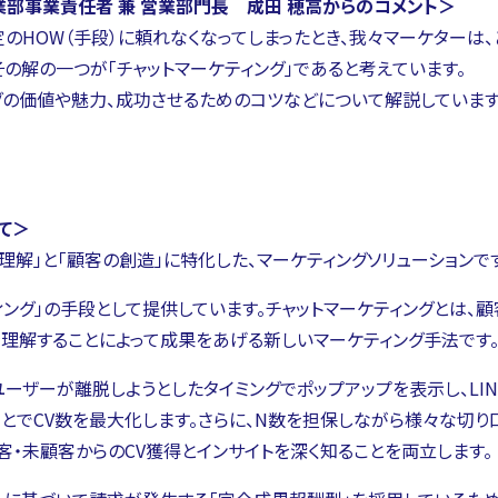
部事業責任者 兼 営業部門長 成田 穂高からのコメント＞
特定のHOW（手段）に頼れなくなってしまったとき、我々マーケター
その解の一つが「チャットマーケティング」であると考えています。
グの価値や魅力、成功させるためのコツなどについて解説していま
て＞
の理解」と「顧客の創造」に特化した、マーケティングソリューションで
ィング」の手段として提供しています。チャットマーケティングとは、
を理解することによって成果をあげる新しいマーケティング手法です
ユーザーが離脱しようとしたタイミングでポップアップを表示し、LI
ることでCV数を最大化します。さらに、N数を担保しながら様々な切り
客・未顧客からのCV獲得とインサイトを深く知ることを両立します。